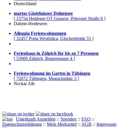
Deutschland
martas Gästehäuser Dolgensee
[ 15754 Heidesee OT Gussow, Prieroser Straße 6 ]
Dahme-Heideseen
Alloggia Ferienwohnungen
[ 32457 Porta Westfalica, Glockenbrink 55 ]
Ferienhaus in Zülpich für bis zu 7 Personen
[ 53909 Zülpich, Brauersgasse 4 ]
Ferienwohnung im Garten in Tübingen
[ 72072 Tübingen, Magazinplatz 3 ]
Neckar Alb
Unterkunft Anmelden
::
Spenden
::
FAQ
::
Datenschutzerklärung
::
Mein Merkzettel
::
AGB
::
Impressum