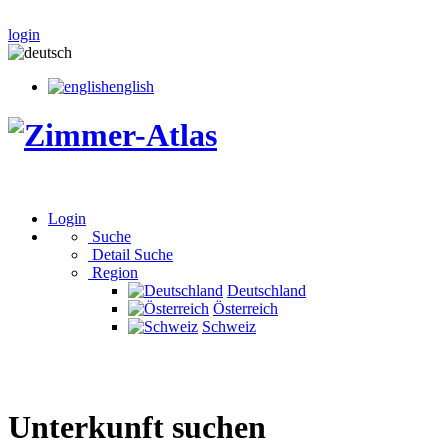
login
english
Login
Suche
Detail Suche
Region
Deutschland
Österreich
Schweiz
Unterkunft suchen